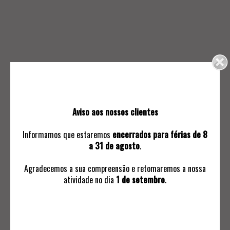
15.
16.
BOMBONNIÈRE
FRUTEIRO
40
30
Aviso aos nossos clientes
Informamos que estaremos
encerrados para férias de 8
a 31 de agosto
.
Agradecemos a sua compreensão e retomaremos a nossa
atividade no dia
1 de setembro
.
17.
18.
TAÇA MODERNISTA
BISCOITEIRA
70
30