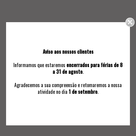
Aviso aos nossos clientes
INFORMAÇÕES
Informamos que estaremos
encerrados para férias de 8
Avaliações
a 31 de agosto
.
Ordem de Compra
Subscrever Comunicaçoes
Agradecemos a sua compreensão e retomaremos a nossa
Termos e Condições Negociais
atividade no dia
1 de setembro
.
Política de Privacidade
Livro de Reclamações