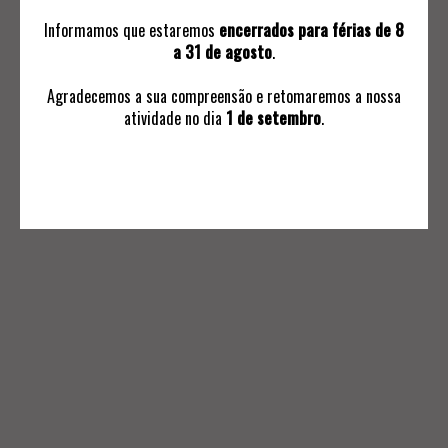
Informamos que estaremos
encerrados para férias de 8
a 31 de agosto
.
Agradecemos a sua compreensão e retomaremos a nossa
atividade no dia
1 de setembro
.
INFORMAÇÕES
Avaliações
Ordem de Compra
Subscrever Comunicaçoes
Termos e Condições Negociais
Política de Privacidade
Livro de Reclamações