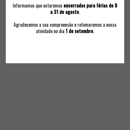
Informamos que estaremos
encerrados para férias de 8
a 31 de agosto
.
Agradecemos a sua compreensão e retomaremos a nossa
atividade no dia
1 de setembro
.
INFORMAÇÕES
Avaliações
Ordem de Compra
Subscrever Comunicaçoes
Termos e Condições Negociais
Política de Privacidade
Livro de Reclamações