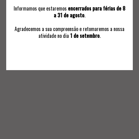
Informamos que estaremos
encerrados para férias de 8
a 31 de agosto
.
Agradecemos a sua compreensão e retomaremos a nossa
atividade no dia
1 de setembro
.
INFORMAÇÕES
Avaliações
Ordem de Compra
Subscrever Comunicaçoes
Termos e Condições Negociais
Política de Privacidade
Livro de Reclamações