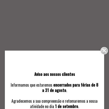
87.
88.
PALITEIRO "GALO DE
ROSA CÔTA (1901-1983) -
BARCELOS"
FIGURA ANTROPOMÓRFICA
250
80
Aviso aos nossos clientes
Informamos que estaremos
encerrados para férias de 8
a 31 de agosto
.
Agradecemos a sua compreensão e retomaremos a nossa
atividade no dia
1 de setembro
.