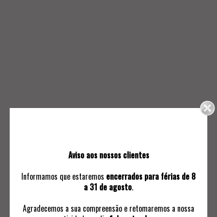
495.
496.
QUATRO TOALHAS DE MÃO
DIVERSOS LENÇOS E
GUARDANAPOS
70
0
Aviso aos nossos clientes
Informamos que estaremos
encerrados para férias de 8
a 31 de agosto
.
Agradecemos a sua compreensão e retomaremos a nossa