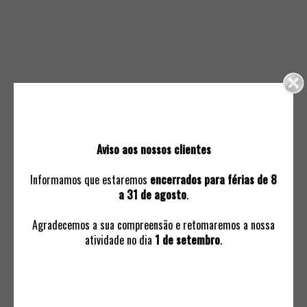
39.
40.
MÁRIO AMÉRICO (NASC.
JOSÉ RODRIGUES (1936-
1944) - SERIGRAFIA
2016) - SERIGRAFIA
Aviso aos nossos clientes
40
140
Informamos que estaremos
encerrados para férias de 8
a 31 de agosto
.
Agradecemos a sua compreensão e retomaremos a nossa
atividade no dia
1 de setembro
.