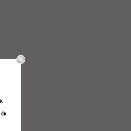
NAL
o
.
709.
 de
VALTER