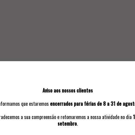
SOLICITAR INFORMAÇÃO ADICIO
Aviso aos nossos clientes
nformamos que estaremos
encerrados para férias de 8 a 31 de agost
VOLTAR A:
2022 | 8º LEILÃO PRESENCIAL
radecemos a sua compreensão e retomaremos a nossa atividade no dia
1
setembro
.