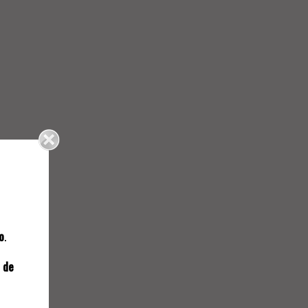
NAL
o
.
706.
 de
JOSÉ