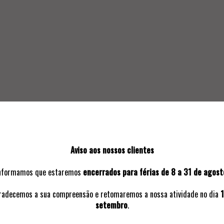
SOLICITAR INFORMAÇÃO ADICIO
Aviso aos nossos clientes
nformamos que estaremos
encerrados para férias de 8 a 31 de agost
VOLTAR A:
2022 | 8º LEILÃO PRESENCIAL
radecemos a sua compreensão e retomaremos a nossa atividade no dia
1
setembro
.