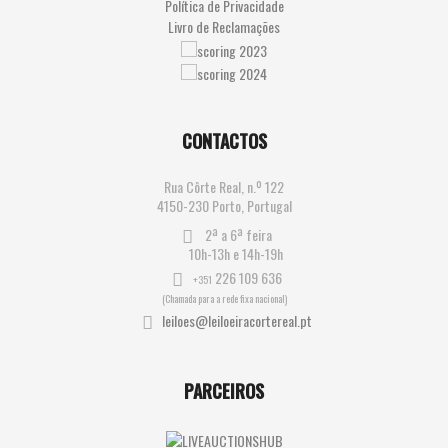
Política de Privacidade
Livro de Reclamações
CONTACTOS
Rua Côrte Real, n.º 122
4150-230 Porto, Portugal
2ª a 6ª feira
10h-13h e 14h-19h
226 109 636
+351
(Chamada para a rede fixa nacional)
leiloes@leiloeiracortereal.pt
PARCEIROS