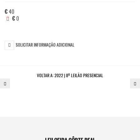
€
40
€
0
SOLICITAR INFORMAÇÃO ADICIONAL
VOLTAR A:
2022 | 8º LEILÃO PRESENCIAL
700.
7
PAR
GA
DE
APLIQUES
DE
TRÊS