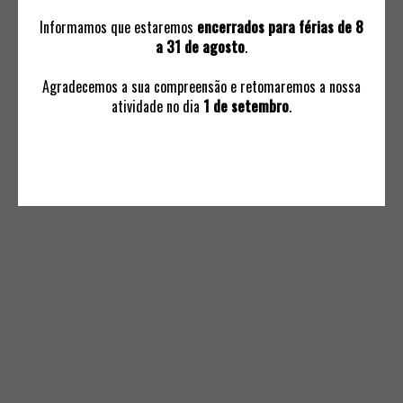
Informamos que estaremos
encerrados para férias de 8
a 31 de agosto
.
Agradecemos a sua compreensão e retomaremos a nossa
atividade no dia
1 de setembro
.
INFORMAÇÕES
Avaliações
Ordem de Compra
Subscrever Comunicaçoes
Termos e Condições Negociais
Política de Privacidade
Livro de Reclamações