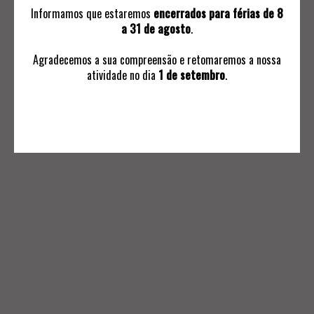
Informamos que estaremos
encerrados para férias de 8
a 31 de agosto
.
Agradecemos a sua compreensão e retomaremos a nossa
atividade no dia
1 de setembro
.
INFORMAÇÕES
Avaliações
Ordem de Compra
Subscrever Comunicaçoes
Termos e Condições Negociais
Política de Privacidade
Livro de Reclamações