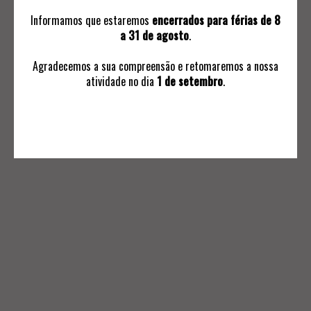
Informamos que estaremos
encerrados para férias de 8
a 31 de agosto
.
Agradecemos a sua compreensão e retomaremos a nossa
atividade no dia
1 de setembro
.
INFORMAÇÕES
Avaliações
Ordem de Compra
Subscrever Comunicaçoes
Termos e Condições Negociais
Política de Privacidade
Livro de Reclamações