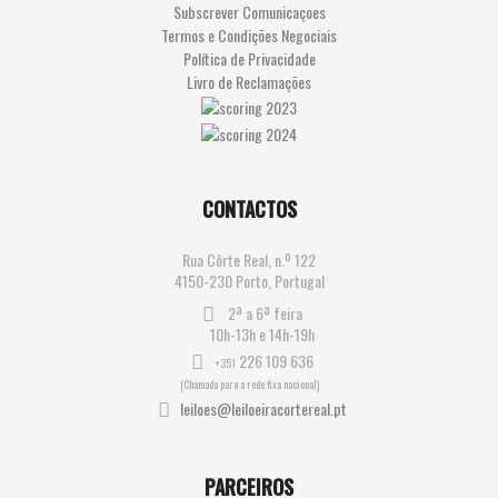
Subscrever Comunicaçoes
Termos e Condições Negociais
Política de Privacidade
Livro de Reclamações
CONTACTOS
Rua Côrte Real, n.º 122
4150-230 Porto, Portugal
2ª a 6ª feira
10h-13h e 14h-19h
226 109 636
+351
(Chamada para a rede fixa nacional)
leiloes@leiloeiracortereal.pt
PARCEIROS