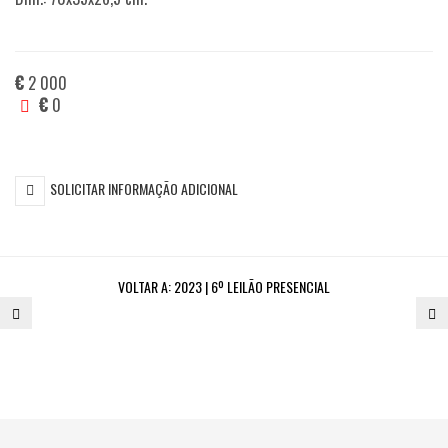
€
2 000
€
0
SOLICITAR INFORMAÇÃO ADICIONAL
VOLTAR A:
2023 | 6º LEILÃO PRESENCIAL
716.
7
CADEIRA
T
DE
D
BRAÇOS
G
ARTICULÁVEL
D