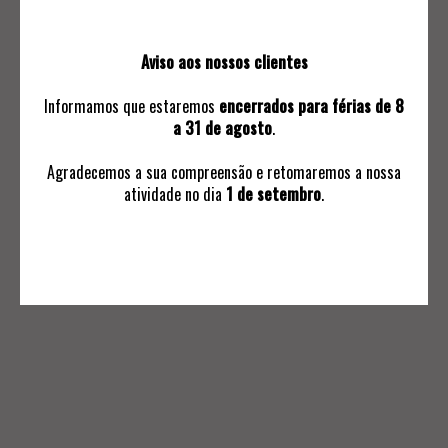
B
LEILOEIRA CÔRTE REAL
Aviso aos nossos clientes
Quem Somos
Informamos que estaremos
encerrados para férias de 8
Leilões Live
a 31 de agosto
.
Contactos
Agradecemos a sua compreensão e retomaremos a nossa
atividade no dia
1 de setembro
.
INFORMAÇÕES