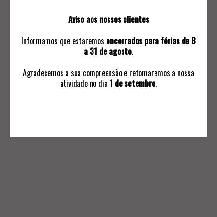
LEILOEIRA CÔRTE REAL
Aviso aos nossos clientes
Quem Somos
Leilões Live
Informamos que estaremos
encerrados para férias de 8
Contactos
a 31 de agosto
.
Agradecemos a sua compreensão e retomaremos a nossa
atividade no dia
1 de setembro
.
INFORMAÇÕES
Avaliações
Ordem de Compra