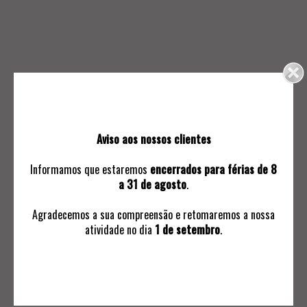
255.
256.
NOSSA SENHORA DA
ESCRITÓRIO AÇORIANO
CONCEIÇÃO
0
0
Aviso aos nossos clientes
Informamos que estaremos
encerrados para férias de 8
a 31 de agosto
.
Agradecemos a sua compreensão e retomaremos a nossa
atividade no dia
1 de setembro
.
257.
258.
ESCRITÓRIO INDO-
BAÚ DE PEQUENAS
PORTUGUÊS
DIMENSÕES
2 500
130