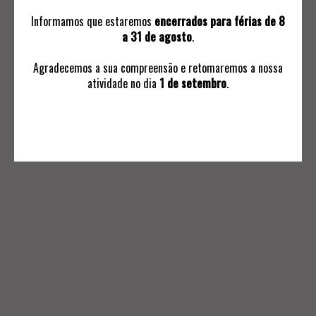
Informamos que estaremos
encerrados para férias de 8
a 31 de agosto
.
Agradecemos a sua compreensão e retomaremos a nossa
atividade no dia
1 de setembro
.
INFORMAÇÕES
Avaliações
Ordem de Compra
Subscrever Comunicaçoes
Termos e Condições Negociais
Política de Privacidade
Livro de Reclamações