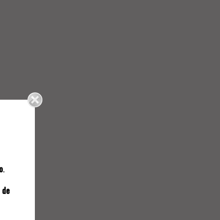
NAL
o
.
163.
 de
"PAISAGEM"