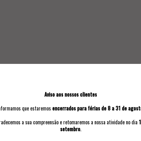
SOLICITAR INFORMAÇÃO ADICIO
Aviso aos nossos clientes
nformamos que estaremos
encerrados para férias de 8 a 31 de agost
VOLTAR A:
2023 | 5º LEILÃO PRESENCIAL
radecemos a sua compreensão e retomaremos a nossa atividade no dia
1
setembro
.