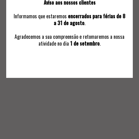
Aviso aos nossos clientes
Leilões Live
Contactos
Informamos que estaremos
encerrados para férias de 8
a 31 de agosto
.
Agradecemos a sua compreensão e retomaremos a nossa
atividade no dia
1 de setembro
.
INFORMAÇÕES
Avaliações
Ordem de Compra
Subscrever Comunicaçoes
Termos e Condições Negociais
Política de Privacidade