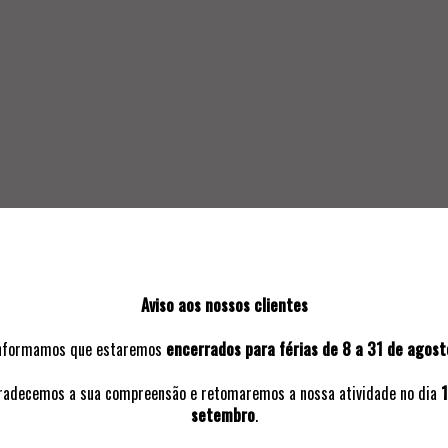
SOLICITAR INFORMAÇÃO ADICIO
Aviso aos nossos clientes
nformamos que estaremos
encerrados para férias de 8 a 31 de agost
VOLTAR A:
2026 | 4º LEILÃO PRESENCIAL
radecemos a sua compreensão e retomaremos a nossa atividade no dia
1
setembro
.