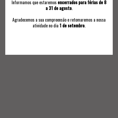
Informamos que estaremos
encerrados para férias de 8
a 31 de agosto
.
Agradecemos a sua compreensão e retomaremos a nossa
atividade no dia
1 de setembro
.
INFORMAÇÕES
Avaliações
Ordem de Compra
Subscrever Comunicaçoes
Termos e Condições Negociais
Política de Privacidade
Livro de Reclamações