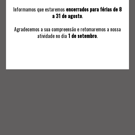
Informamos que estaremos
encerrados para férias de 8
a 31 de agosto
.
Agradecemos a sua compreensão e retomaremos a nossa
atividade no dia
1 de setembro
.
INFORMAÇÕES
Avaliações
Ordem de Compra
Subscrever Comunicaçoes
Termos e Condições Negociais
Política de Privacidade
Livro de Reclamações