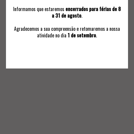
Informamos que estaremos
encerrados para férias de 8
a 31 de agosto
.
Agradecemos a sua compreensão e retomaremos a nossa
atividade no dia
1 de setembro
.
INFORMAÇÕES
Avaliações
Ordem de Compra
Subscrever Comunicaçoes
Termos e Condições Negociais
Política de Privacidade
Livro de Reclamações