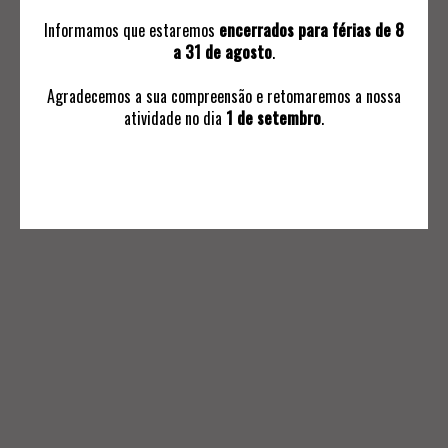
Informamos que estaremos
encerrados para férias de 8
a 31 de agosto
.
Agradecemos a sua compreensão e retomaremos a nossa
atividade no dia
1 de setembro
.
INFORMAÇÕES
Avaliações
Ordem de Compra
Subscrever Comunicaçoes
Termos e Condições Negociais
Política de Privacidade
Livro de Reclamações