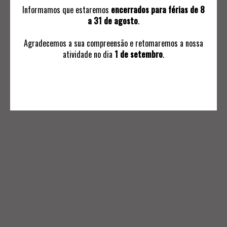
Informamos que estaremos
encerrados para férias de 8
a 31 de agosto
.
Agradecemos a sua compreensão e retomaremos a nossa
atividade no dia
1 de setembro
.
INFORMAÇÕES
Avaliações
Ordem de Compra
Subscrever Comunicaçoes
Termos e Condições Negociais
Política de Privacidade
Livro de Reclamações