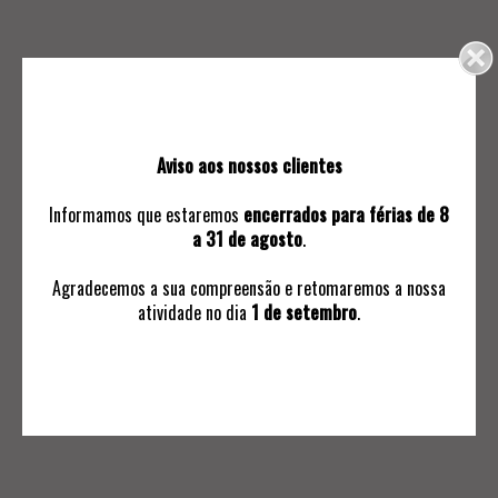
Email
(*)
Telemóvel
Aviso aos nossos clientes
Ao abrigo do
Artigo 13 do RGPD.
(*)
Informamos que estaremos
encerrados para férias de 8
Concordo com a
política de privacidade
a 31 de agosto
.
Ao subscrever as nossas comunicações, receberá
informação sobre novos leilões ou outros assuntos
Agradecemos a sua compreensão e retomaremos a nossa
relevantes
atividade no dia
1 de setembro
.
Submeter subscrição ✓